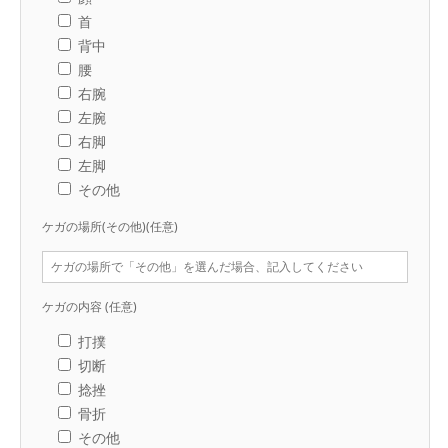
首
背中
腰
右腕
左腕
右脚
左脚
その他
ケガの場所(その他)
(任意)
ケガの内容
(任意)
打撲
切断
捻挫
骨折
その他